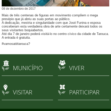
08
de
dezembro
de
2017
Mais de três centenas de figuras em movimento compõem o mega
presépio que já abriu as suas portas ao público.
A dedicação, mestria e singularidade com que José Funina e esposa
conceberam esta verdadeira obra de arte certamente deixará todos os
seus visitantes boquiabertos.
Até dia 7 de janeiro poderá visitá-lo no centro cívico da cidade de Tarouca.
A entrada é gratuita.
#vamosatétarouca?
MUNICÍPIO
VIVER
VISITAR
PARTICIPAR