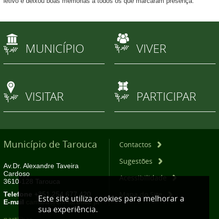
letivo e deixou boas memórias a todos os que marcaram presença.
MUNICÍPIO
VIVER
VISITAR
PARTICIPAR
Município de Tarouca
Contactos
Sugestões
Av.Dr. Alexandre Taveira
Cardoso
Acessibilidade
3610-128 Tarouca
Mapa do Site
Telefone
+351 254 677 420
Este site utiliza cookies para melhorar a
E-mail
camara@cm-tarouca.pt
sua experiência.