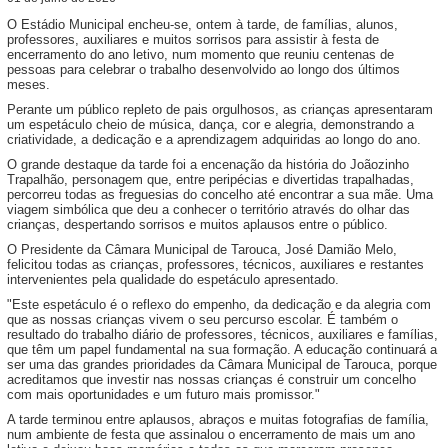
O Estádio Municipal encheu-se, ontem à tarde, de famílias, alunos,
professores, auxiliares e muitos sorrisos para assistir à festa de
encerramento do ano letivo, num momento que reuniu centenas de
pessoas para celebrar o trabalho desenvolvido ao longo dos últimos
meses.
Perante um público repleto de pais orgulhosos, as crianças apresentaram
um espetáculo cheio de música, dança, cor e alegria, demonstrando a
criatividade, a dedicação e a aprendizagem adquiridas ao longo do ano.
O grande destaque da tarde foi a encenação da história do Joãozinho
Trapalhão, personagem que, entre peripécias e divertidas trapalhadas,
percorreu todas as freguesias do concelho até encontrar a sua mãe. Uma
viagem simbólica que deu a conhecer o território através do olhar das
crianças, despertando sorrisos e muitos aplausos entre o público.
O Presidente da Câmara Municipal de Tarouca, José Damião Melo,
felicitou todas as crianças, professores, técnicos, auxiliares e restantes
intervenientes pela qualidade do espetáculo apresentado.
"Este espetáculo é o reflexo do empenho, da dedicação e da alegria com
que as nossas crianças vivem o seu percurso escolar. É também o
resultado do trabalho diário de professores, técnicos, auxiliares e famílias,
que têm um papel fundamental na sua formação. A educação continuará a
ser uma das grandes prioridades da Câmara Municipal de Tarouca, porque
acreditamos que investir nas nossas crianças é construir um concelho
com mais oportunidades e um futuro mais promissor."
A tarde terminou entre aplausos, abraços e muitas fotografias de família,
num ambiente de festa que assinalou o encerramento de mais um ano