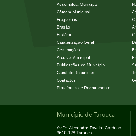
Assembleia Municipal
No
Câmara Municipal
Aç
Freguesias
Ca
Brasão
A
História
Cu
Caraterização Geral
D
Geminações
E
Arquivo Municipal
Pr
Publicações do Município
Se
Canal de Denúncias
Tr
Contactos
G
Plataforma de Recrutamento
Município de Tarouca
Av.Dr. Alexandre Taveira Cardoso
3610-128 Tarouca