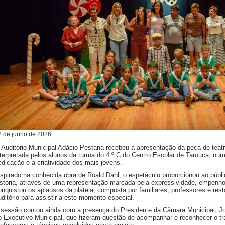
2
de
junho
de
2026
 Auditório Municipal Adácio Pestana recebeu a apresentação da peça de teatr
nterpretada pelos alunos da turma do 4.º C do Centro Escolar de Tarouca, numa
edicação e a criatividade dos mais jovens.
nspirado na conhecida obra de Roald Dahl, o espetáculo proporcionou ao púb
istória, através de uma representação marcada pela expressividade, empenh
onquistou os aplausos da plateia, composta por familiares, professores e re
uditório para assistir a este momento especial.
 sessão contou ainda com a presença do Presidente da Câmara Municipal, 
o Executivo Municipal, que fizeram questão de acompanhar e reconhecer o tr