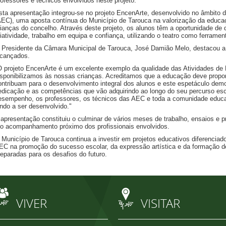
rofessores e técnicos envolvidos neste projeto.
sta apresentação integrou-se no projeto EncenArte, desenvolvido no âmbito d
AEC), uma aposta contínua do Município de Tarouca na valorização da educaçã
rianças do concelho. Através deste projeto, os alunos têm a oportunidade d
riatividade, trabalho em equipa e confiança, utilizando o teatro como ferram
 Presidente da Câmara Municipal de Tarouca, José Damião Melo, destacou a i
lcançados.
O projeto EncenArte é um excelente exemplo da qualidade das Atividades de 
isponibilizamos às nossas crianças. Acreditamos que a educação deve proporc
ontribuam para o desenvolvimento integral dos alunos e este espetáculo demon
edicação e as competências que vão adquirindo ao longo do seu percurso escol
esempenho, os professores, os técnicos das AEC e toda a comunidade educat
indo a ser desenvolvido."
 apresentação constituiu o culminar de vários meses de trabalho, ensaios e 
 o acompanhamento próximo dos profissionais envolvidos.
 Município de Tarouca continua a investir em projetos educativos diferencia
EC na promoção do sucesso escolar, da expressão artística e da formação de 
reparadas para os desafios do futuro.
VIVER
VISITAR