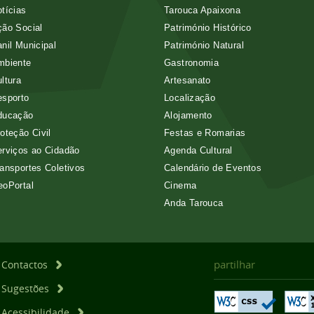
tícias
Tarouca Apaixona
ão Social
Património Histórico
nil Municipal
Património Natural
mbiente
Gastronomia
ltura
Artesanato
esporto
Localização
ducação
Alojamento
oteção Civil
Festas e Romarias
rviços ao Cidadão
Agenda Cultural
ansportes Coletivos
Calendário de Eventos
eoPortal
Cinema
Anda Tarouca
partilhar
Contactos
Sugestões
Acessibilidade