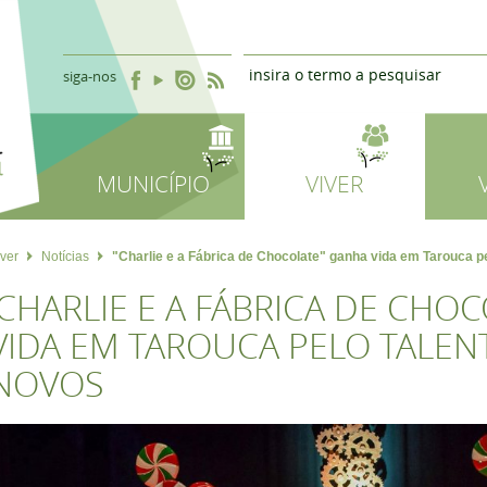
siga-nos
MUNICÍPIO
VIVER
iver
Notícias
"Charlie e a Fábrica de Chocolate" ganha vida em Tarouca p
'CHARLIE E A FÁBRICA DE CHO
VIDA EM TAROUCA PELO TALEN
NOVOS