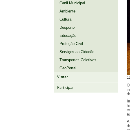
Canil Municipal
Ambiente
Cultura
Desporto
Educação
Proteção Civil
Serviços ao Cidadão
Transportes Coletivos
GeoPortal
Visitar
1
O
Participar
i
d
I
h
c
a
A
d