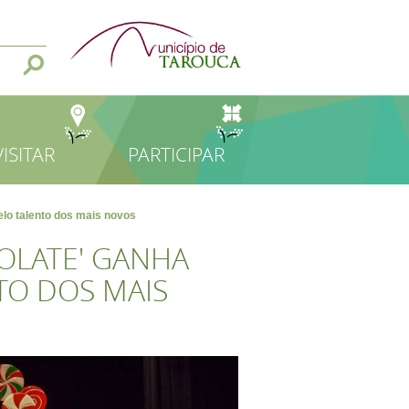
VISITAR
PARTICIPAR
elo talento dos mais novos
COLATE' GANHA
TO DOS MAIS