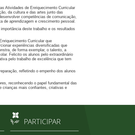
as Atividades de Enriquecimento Curricular
o, da cultura e das artes junto das
e desenvolver competências de comunicação,
enta de aprendizagem e crescimento pessoal.
mportância deste trabalho e os resultados
Enriquecimento Curricular que
ionar experiências diversificadas que
stra, de forma exemplar, o talento, a
ar. Felicito os alunos pelo extraordinário
iva pelo trabalho de excelência que tem
preparação, refletindo o empenho dos alunos
dores, reconhecendo o papel fundamental das
crianças mais confiantes, criativas e
PARTICIPAR