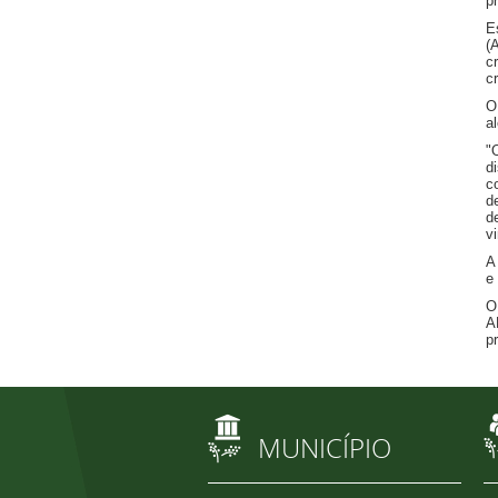
p
E
(
c
c
O
a
"
d
c
d
d
v
A
e
O
A
p
MUNICÍPIO