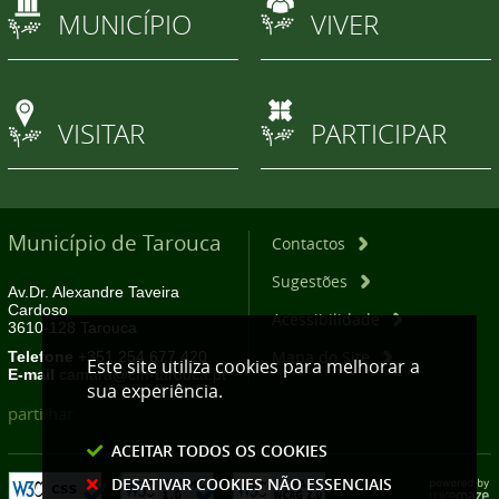
MUNICÍPIO
VIVER
VISITAR
PARTICIPAR
Município de Tarouca
Contactos
Sugestões
Av.Dr. Alexandre Taveira
Cardoso
Acessibilidade
3610-128 Tarouca
Mapa do Site
Telefone
+351 254 677 420
Este site utiliza cookies para melhorar a
E-mail
camara@cm-tarouca.pt
sua experiência.
partilhar
ACEITAR TODOS OS COOKIES
DESATIVAR COOKIES NÃO ESSENCIAIS