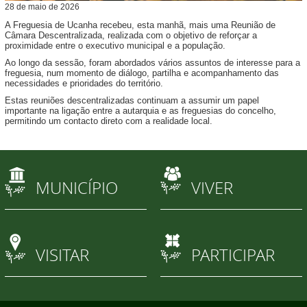
28
de
maio
de
2026
A Freguesia de Ucanha recebeu, esta manhã, mais uma Reunião de
Câmara Descentralizada, realizada com o objetivo de reforçar a
proximidade entre o executivo municipal e a população.
Ao longo da sessão, foram abordados vários assuntos de interesse para a
freguesia, num momento de diálogo, partilha e acompanhamento das
necessidades e prioridades do território.
Estas reuniões descentralizadas continuam a assumir um papel
importante na ligação entre a autarquia e as freguesias do concelho,
permitindo um contacto direto com a realidade local.
MUNICÍPIO
VIVER
VISITAR
PARTICIPAR