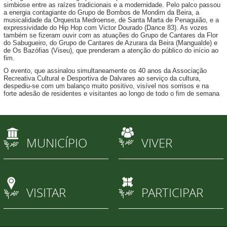
simbiose entre as raízes tradicionais e a modernidade. Pelo palco passou
a energia contagiante do Grupo de Bombos de Mondim da Beira, a
musicalidade da Orquesta Medroense, de Santa Marta de Penaguião, e a
expressividade do Hip Hop com Victor Dourado (Dance 83). As vozes
também se fizeram ouvir com as atuações do Grupo de Cantares da Flor
do Sabugueiro, do Grupo de Cantares de Azurara da Beira (Mangualde) e
de Os Bazófias (Viseu), que prenderam a atenção do público do início ao
fim.
O evento, que assinalou simultaneamente os 40 anos da Associação
Recreativa Cultural e Desportiva de Dalvares ao serviço da cultura,
despediu-se com um balanço muito positivo, visível nos sorrisos e na
forte adesão de residentes e visitantes ao longo de todo o fim de semana
MUNICÍPIO
VIVER
VISITAR
PARTICIPAR