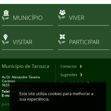
MUNICÍPIO
VIVER
VISITAR
PARTICIPAR
Município de Tarouca
Contactos
Sugestões
Av.Dr. Alexandre Taveira
Cardoso
Acessibilidade
3610-128 Tarouca
Mapa do Site
Telefone
+351 254 677 420
Este site utiliza cookies para melhorar a
E-mail
camara@cm-tarouca.pt
sua experiência.
partilhar