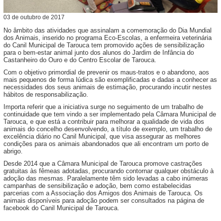
03
de
outubro
de
2017
No âmbito das atividades que assinalam a comemoração do Dia Mundial
dos Animais, inserido no programa Eco-Escolas, a enfermeira veterinária
do Canil Municipal de Tarouca tem promovido ações de sensibilização
para o bem-estar animal junto dos alunos do Jardim de Infância do
Castanheiro do Ouro e do Centro Escolar de Tarouca.
Com o objetivo primordial de prevenir os maus-tratos e o abandono, aos
mais pequenos de forma lúdica são exemplificadas e dadas a conhecer as
necessidades dos seus animais de estimação, procurando incutir nestes
hábitos de responsabilização.
Importa referir que a iniciativa surge no seguimento de um trabalho de
continuidade que tem vindo a ser implementado pela Câmara Municipal de
Tarouca, e que está a contribuir para melhorar a qualidade de vida dos
animais do concelho desenvolvendo, a título de exemplo, um trabalho de
excelência diário no Canil Municipal, que visa assegurar as melhores
condições para os animais abandonados que ali encontram um porto de
abrigo.
Desde 2014 que a Câmara Municipal de Tarouca promove castrações
gratuitas às fêmeas adotadas, procurando contornar qualquer obstáculo à
adoção das mesmas. Paralelamente têm sido levadas a cabo inúmeras
campanhas de sensibilização e adoção, bem como estabelecidas
parcerias com a Associação dos Amigos dos Animais de Tarouca. Os
animais disponíveis para adoção podem ser consultados na página de
facebook do Canil Municipal de Tarouca.