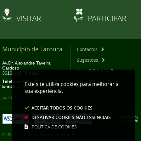
VISITAR
PARTICIPAR
Município de Tarouca
Contactos
Sugestões
Av.Dr. Alexandre Taveira
Cardoso
Acessibilidade
3610-128 Tarouca
Mapa do Site
Telefone
+351 254 677 420
Este site utiliza cookies para melhorar a
E-mail
camara@cm-tarouca.pt
sua experiência.
partilhar
ACEITAR TODOS OS COOKIES
DESATIVAR COOKIES NÃO ESSENCIAIS
POLÍTICA DE COOKIES
© 2017 | Todos os direitos reservados