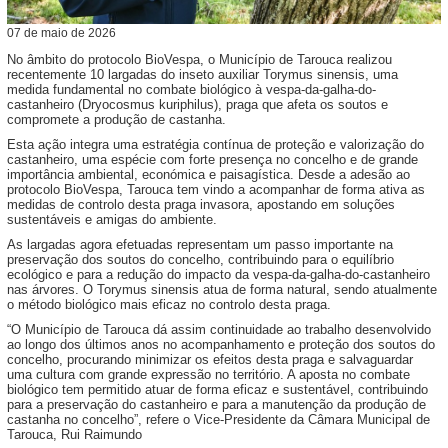
07
de
maio
de
2026
No âmbito do protocolo BioVespa, o Município de Tarouca realizou
recentemente 10 largadas do inseto auxiliar Torymus sinensis, uma
medida fundamental no combate biológico à vespa-da-galha-do-
castanheiro (Dryocosmus kuriphilus), praga que afeta os soutos e
compromete a produção de castanha.
Esta ação integra uma estratégia contínua de proteção e valorização do
castanheiro, uma espécie com forte presença no concelho e de grande
importância ambiental, económica e paisagística. Desde a adesão ao
protocolo BioVespa, Tarouca tem vindo a acompanhar de forma ativa as
medidas de controlo desta praga invasora, apostando em soluções
sustentáveis e amigas do ambiente.
As largadas agora efetuadas representam um passo importante na
preservação dos soutos do concelho, contribuindo para o equilíbrio
ecológico e para a redução do impacto da vespa-da-galha-do-castanheiro
nas árvores. O Torymus sinensis atua de forma natural, sendo atualmente
o método biológico mais eficaz no controlo desta praga.
“O Município de Tarouca dá assim continuidade ao trabalho desenvolvido
ao longo dos últimos anos no acompanhamento e proteção dos soutos do
concelho, procurando minimizar os efeitos desta praga e salvaguardar
uma cultura com grande expressão no território. A aposta no combate
biológico tem permitido atuar de forma eficaz e sustentável, contribuindo
para a preservação do castanheiro e para a manutenção da produção de
castanha no concelho”, refere o Vice-Presidente da Câmara Municipal de
Tarouca, Rui Raimundo