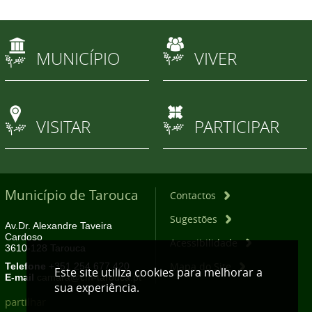
MUNICÍPIO
VIVER
VISITAR
PARTICIPAR
Município de Tarouca
Contactos
Sugestões
Av.Dr. Alexandre Taveira
Cardoso
Acessibilidade
3610-128 Tarouca
Mapa do Site
Telefone
+351 254 677 420
Este site utiliza cookies para melhorar a
E-mail
camara@cm-tarouca.pt
sua experiência.
partilhar