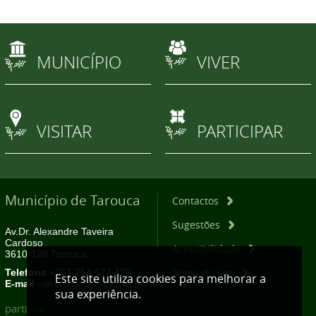
MUNICÍPIO
VIVER
VISITAR
PARTICIPAR
Município de Tarouca
Contactos
Sugestões
Av.Dr. Alexandre Taveira
Cardoso
Acessibilidade
3610-128 Tarouca
Mapa do Site
Telefone
+351 254 677 420
Este site utiliza cookies para melhorar a
E-mail
camara@cm-tarouca.pt
sua experiência.
partilhar