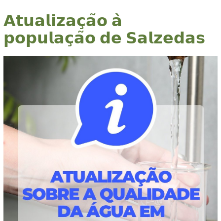
𝗔𝘁𝘂𝗮𝗹𝗶𝘇𝗮𝗰̧𝗮̃𝗼 𝗮̀
𝗽𝗼𝗽𝘂𝗹𝗮𝗰̧𝗮̃𝗼 𝗱𝗲 𝗦𝗮𝗹𝘇𝗲𝗱𝗮𝘀