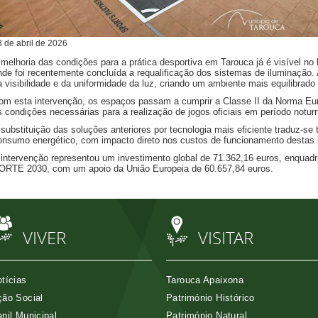
3
de
abril
de
2026
 melhoria das condições para a prática desportiva em Tarouca já é visível no 
nde foi recentemente concluída a requalificação dos sistemas de iluminação. 
a visibilidade e da uniformidade da luz, criando um ambiente mais equilibrado
om esta intervenção, os espaços passam a cumprir a Classe II da Norma Eu
s condições necessárias para a realização de jogos oficiais em período notur
 substituição das soluções anteriores por tecnologia mais eficiente traduz-s
onsumo energético, com impacto direto nos custos de funcionamento destas i
 intervenção representou um investimento global de 71.362,16 euros, enquad
ORTE 2030, com um apoio da União Europeia de 60.657,84 euros.
VIVER
VISITAR
tícias
Tarouca Apaixona
ão Social
Património Histórico
nil Municipal
Património Natural