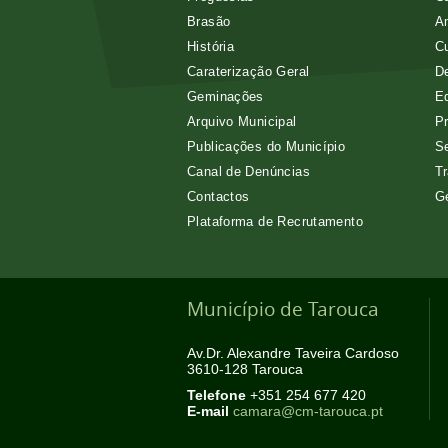
Brasão
A
História
Cu
Caraterização Geral
D
Geminações
E
Arquivo Municipal
Pr
Publicações do Município
Se
Canal de Denúncias
Tr
Contactos
G
Plataforma de Recrutamento
Município de Tarouca
Av.Dr. Alexandre Taveira Cardoso
3610-128 Tarouca
Telefone
+351 254 677 420
E-mail
camara@cm-tarouca.pt