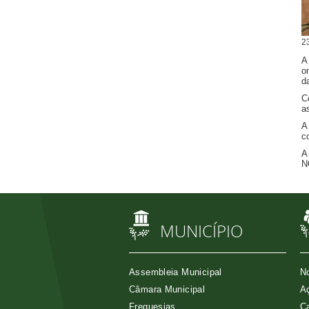
2
A
o
d
C
a
A
c
A
N
MUNICÍPIO
Assembleia Municipal
No
Câmara Municipal
Aç
Freguesias
Ca