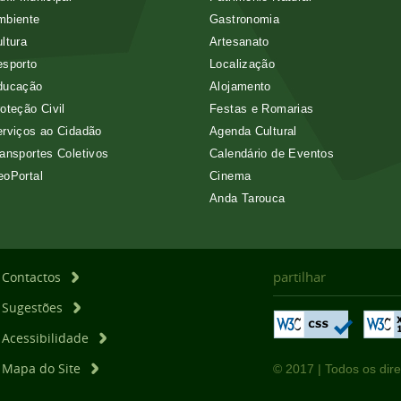
mbiente
Gastronomia
ltura
Artesanato
esporto
Localização
ducação
Alojamento
oteção Civil
Festas e Romarias
rviços ao Cidadão
Agenda Cultural
ansportes Coletivos
Calendário de Eventos
eoPortal
Cinema
Anda Tarouca
partilhar
Contactos
Sugestões
Acessibilidade
Mapa do Site
© 2017 | Todos os dire