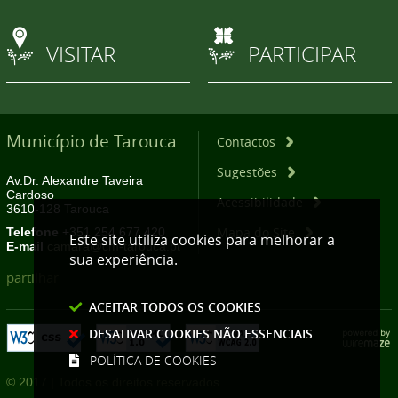
VISITAR
PARTICIPAR
Município de Tarouca
Contactos
Sugestões
Av.Dr. Alexandre Taveira
Cardoso
Acessibilidade
3610-128 Tarouca
Mapa do Site
Telefone
+351 254 677 420
Este site utiliza cookies para melhorar a
E-mail
camara@cm-tarouca.pt
sua experiência.
partilhar
ACEITAR TODOS OS COOKIES
DESATIVAR COOKIES NÃO ESSENCIAIS
POLÍTICA DE COOKIES
© 2017 | Todos os direitos reservados