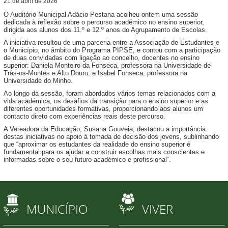
21
de
abril
de
2026
O Auditório Municipal Adácio Pestana acolheu ontem uma sessão
dedicada à reflexão sobre o percurso académico no ensino superior,
dirigida aos alunos dos 11.º e 12.º anos do Agrupamento de Escolas.
A iniciativa resultou de uma parceria entre a Associação de Estudantes e
o Município, no âmbito do Programa PIPSE, e contou com a participação
de duas convidadas com ligação ao concelho, docentes no ensino
superior: Daniela Monteiro da Fonseca, professora na Universidade de
Trás-os-Montes e Alto Douro, e Isabel Fonseca, professora na
Universidade do Minho.
Ao longo da sessão, foram abordados vários temas relacionados com a
vida académica, os desafios da transição para o ensino superior e as
diferentes oportunidades formativas, proporcionando aos alunos um
contacto direto com experiências reais deste percurso.
A Vereadora da Educação, Susana Gouveia, destacou a importância
destas iniciativas no apoio à tomada de decisão dos jovens, sublinhando
que “aproximar os estudantes da realidade do ensino superior é
fundamental para os ajudar a construir escolhas mais conscientes e
informadas sobre o seu futuro académico e profissional”.
MUNICÍPIO
VIVER