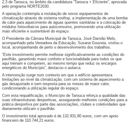
2,3 de Tarouca, no âmbito da candidatura “Tarouca + Eficiente”, aprovada
pelo programa NORTE2030.
A operação contempla a instalação de novos equipamentos de
climatização através de sistema rooftop, a implementação de uma bomba
de calor para aquecimento de águas quentes sanitárias e a colocação de
módulos fotovoltaicos para autoconsumo, promovendo uma utilização
mais eficiente e sustentável do espaço.
O Presidente da Câmara Municipal de Tarouca, José Damião Melo,
acompanhado pela Vereadora da Educação, Susana Gouveia, visitou o
local, acompanhando de perto o desenvolvimento dos trabalhos.
“Este investimento permite melhorar significativamente as condições do
pavilhão, garantindo maior conforto e funcionalidade para todos os que
aqui treinam e competem, ao mesmo tempo que reduz os encargos
energéticos do Município”, destacou o autarca.
A intervenção surge num contexto em que o edifício apresentava
limitações ao nível da climatização, com um sistema de aquecimento a
gás desajustado e sem resposta para os meses de maior calor,
condicionando a utilização regular do espaço.
Com esta requalificação, o Município de Tarouca reforça a qualidade das
suas infraestruturas desportivas, assegurando melhores condições para a
prática desportiva por parte das associações, clubes e coletividades que
diariamente utilizam o pavilhão.
O investimento total aprovado é de 132.931,80 euros, com um apoio
financeiro de 110.744,21 euros.