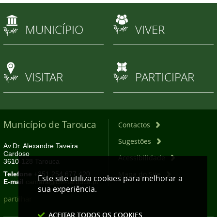
MUNICÍPIO
VIVER
VISITAR
PARTICIPAR
Município de Tarouca
Contactos
Sugestões
Av.Dr. Alexandre Taveira
Cardoso
Acessibilidade
3610-128 Tarouca
Mapa do Site
Telefone
+351 254 677 420
Este site utiliza cookies para melhorar a
E-mail
camara@cm-tarouca.pt
sua experiência.
partilhar
ACEITAR TODOS OS COOKIES