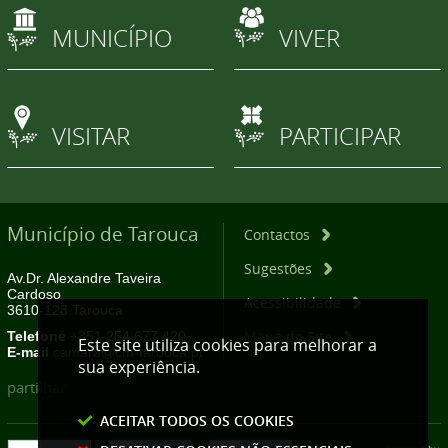
MUNICÍPIO
VIVER
VISITAR
PARTICIPAR
Município de Tarouca
Contactos
Sugestões
Av.Dr. Alexandre Taveira
Cardoso
Acessibilidade
3610-128 Tarouca
Mapa do Site
Telefone
+351 254 677 420
Este site utiliza cookies para melhorar a
E-mail
camara@cm-tarouca.pt
sua experiência.
partilhar
ACEITAR TODOS OS COOKIES