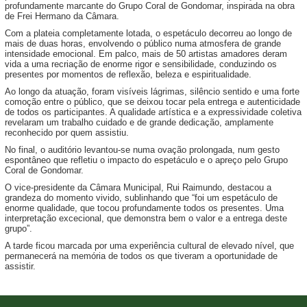
profundamente marcante do Grupo Coral de Gondomar, inspirada na obra
de Frei Hermano da Câmara.
Com a plateia completamente lotada, o espetáculo decorreu ao longo de
mais de duas horas, envolvendo o público numa atmosfera de grande
intensidade emocional. Em palco, mais de 50 artistas amadores deram
vida a uma recriação de enorme rigor e sensibilidade, conduzindo os
presentes por momentos de reflexão, beleza e espiritualidade.
Ao longo da atuação, foram visíveis lágrimas, silêncio sentido e uma forte
comoção entre o público, que se deixou tocar pela entrega e autenticidade
de todos os participantes. A qualidade artística e a expressividade coletiva
revelaram um trabalho cuidado e de grande dedicação, amplamente
reconhecido por quem assistiu.
No final, o auditório levantou-se numa ovação prolongada, num gesto
espontâneo que refletiu o impacto do espetáculo e o apreço pelo Grupo
Coral de Gondomar.
O vice-presidente da Câmara Municipal, Rui Raimundo, destacou a
grandeza do momento vivido, sublinhando que “foi um espetáculo de
enorme qualidade, que tocou profundamente todos os presentes. Uma
interpretação excecional, que demonstra bem o valor e a entrega deste
grupo”.
A tarde ficou marcada por uma experiência cultural de elevado nível, que
permanecerá na memória de todos os que tiveram a oportunidade de
assistir.