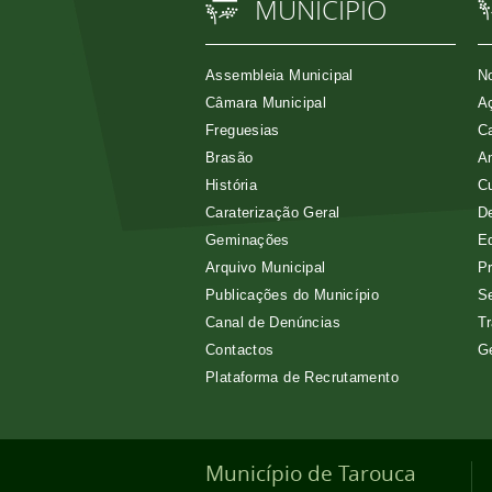
MUNICÍPIO
Assembleia Municipal
No
Câmara Municipal
Aç
Freguesias
Ca
Brasão
A
História
Cu
Caraterização Geral
D
Geminações
E
Arquivo Municipal
Pr
Publicações do Município
Se
Canal de Denúncias
Tr
Contactos
G
Plataforma de Recrutamento
Município de Tarouca