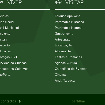
VIVER
VISITAR
tícias
Tarouca Apaixona
ão Social
Património Histórico
nil Municipal
Património Natural
mbiente
Gastronomia
ltura
Artesanato
esporto
Localização
ducação
Alojamento
oteção Civil
Festas e Romarias
rviços ao Cidadão
Agenda Cultural
ansportes Coletivos
Calendário de Eventos
eoPortal
Cinema
Anda Tarouca
partilhar
Contactos