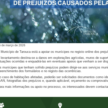
5
de
março
de
2026
 Município de Tarouca está a apoiar os munícipes no registo online dos preju
 levantamento destina-se a danos em explorações agrícolas, muros de suporte
ituações ocorridas e enquadrá-las em eventuais apoios que venham a ser disp
s munícipes que tenham sofrido prejuízos podem dirigir-se aos serviços muni
reenchimento dos formulários e no registo das ocorrências.
o caso de habitações afetadas, poderão ser solicitados documentos como iden
BAN, fotografias dos prejuízos e, quando aplicável, orçamento ou comprovat
ara mais informações ou apoio no processo, os interessados devem contacta