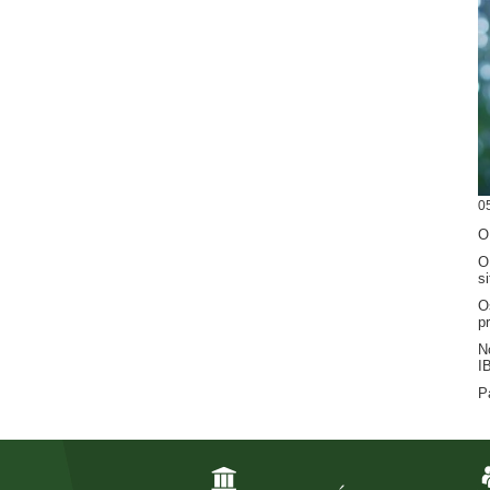
0
O
O
s
O
p
N
I
P