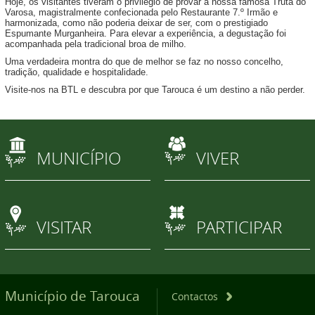
Hoje, os visitantes tiveram o privilégio de provar a nossa famosa Truta do
Varosa, magistralmente confecionada pelo Restaurante 7.º Irmão e
harmonizada, como não poderia deixar de ser, com o prestigiado
Espumante Murganheira. Para elevar a experiência, a degustação foi
acompanhada pela tradicional broa de milho.
Uma verdadeira montra do que de melhor se faz no nosso concelho,
tradição, qualidade e hospitalidade.
Visite-nos na BTL e descubra por que Tarouca é um destino a não perder.
MUNICÍPIO
VIVER
VISITAR
PARTICIPAR
Município de Tarouca
Contactos