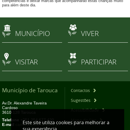
competências e deixar marcas que acompanharão estas crianças muito
para além deste dia.
MUNICÍPIO
VIVER
VISITAR
PARTICIPAR
Município de Tarouca
Contactos
Sugestões
Av.Dr. Alexandre Taveira
Cardoso
Acessibilidade
3610-128 Tarouca
Mapa do Site
Telefone
+351 254 677 420
Este site utiliza cookies para melhorar a
E-mail
camara@cm-tarouca.pt
sua experiência.