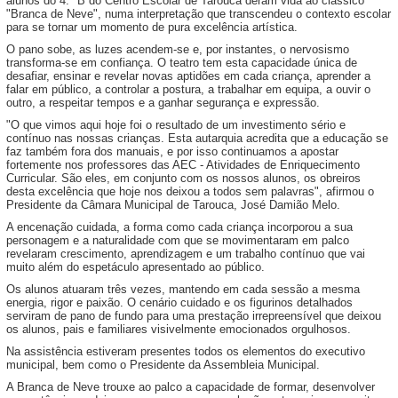
alunos do 4.º B do Centro Escolar de Tarouca deram vida ao clássico
"Branca de Neve", numa interpretação que transcendeu o contexto escolar
para se tornar um momento de pura excelência artística.
O pano sobe, as luzes acendem-se e, por instantes, o nervosismo
transforma-se em confiança. O teatro tem esta capacidade única de
desafiar, ensinar e revelar novas aptidões em cada criança, aprender a
falar em público, a controlar a postura, a trabalhar em equipa, a ouvir o
outro, a respeitar tempos e a ganhar segurança e expressão.
"O que vimos aqui hoje foi o resultado de um investimento sério e
contínuo nas nossas crianças. Esta autarquia acredita que a educação se
faz também fora dos manuais, e por isso continuamos a apostar
fortemente nos professores das AEC - Atividades de Enriquecimento
Curricular. São eles, em conjunto com os nossos alunos, os obreiros
desta excelência que hoje nos deixou a todos sem palavras", afirmou o
Presidente da Câmara Municipal de Tarouca, José Damião Melo.
A encenação cuidada, a forma como cada criança incorporou a sua
personagem e a naturalidade com que se movimentaram em palco
revelaram crescimento, aprendizagem e um trabalho contínuo que vai
muito além do espetáculo apresentado ao público.
Os alunos atuaram três vezes, mantendo em cada sessão a mesma
energia, rigor e paixão. O cenário cuidado e os figurinos detalhados
serviram de pano de fundo para uma prestação irrepreensível que deixou
os alunos, pais e familiares visivelmente emocionados orgulhosos.
Na assistência estiveram presentes todos os elementos do executivo
municipal, bem como o Presidente da Assembleia Municipal.
A Branca de Neve trouxe ao palco a capacidade de formar, desenvolver