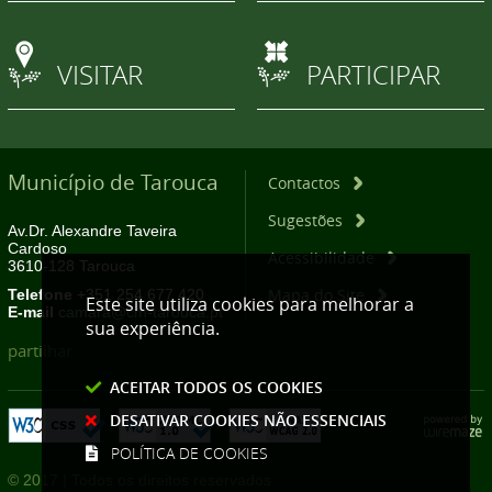
VISITAR
PARTICIPAR
Município de Tarouca
Contactos
Sugestões
Av.Dr. Alexandre Taveira
Cardoso
Acessibilidade
3610-128 Tarouca
Mapa do Site
Telefone
+351 254 677 420
Este site utiliza cookies para melhorar a
E-mail
camara@cm-tarouca.pt
sua experiência.
partilhar
ACEITAR TODOS OS COOKIES
DESATIVAR COOKIES NÃO ESSENCIAIS
POLÍTICA DE COOKIES
© 2017 | Todos os direitos reservados