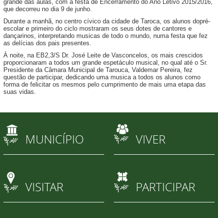
grande das aulas, com a festa de Encerramento do Ano Letivo 2015/2016,
que decorreu no dia 9 de junho.
Durante a manhã, no centro cívico da cidade de Taroca, os alunos dopré-
escolar e primeiro do ciclo mostraram os seus dotes de cantores e
dançarinos, interpretando musicas de todo o mundo, numa festa que fez
as delícias dos pais presentes.
À noite, na EB2,3/S Dr. José Leite de Vasconcelos, os mais crescidos
proporcionaram a todos um grande espetáculo musical, no qual até o Sr.
Presidente da Câmara Municipal de Tarouca, Valdemar Pereira, fez
questão de participar, dedicando uma musica a todos os alunos como
forma de felicitar os mesmos pelo cumprimento de mais uma etapa das
suas vidas.
MUNICÍPIO
VIVER
VISITAR
PARTICIPAR