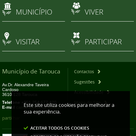
MUNICÍPIO
VIVER
VISITAR
PARTICIPAR
Município de Tarouca
Contactos
Sugestões
Av.Dr. Alexandre Taveira
Cardoso
Acessibilidade
3610-128 Tarouca
Mapa do Site
Telefone
+351 254 677 420
Este site utiliza cookies para melhorar a
E-mail
camara@cm-tarouca.pt
sua experiência.
partilhar
ACEITAR TODOS OS COOKIES