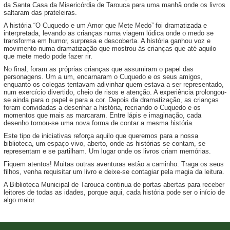
da Santa Casa da Misericórdia de Tarouca para uma manhã onde os livros
saltaram das prateleiras.
A história “O Cuquedo e um Amor que Mete Medo” foi dramatizada e
interpretada, levando as crianças numa viagem lúdica onde o medo se
transforma em humor, surpresa e descoberta. A história ganhou voz e
movimento numa dramatização que mostrou às crianças que até aquilo
que mete medo pode fazer rir.
No final, foram as próprias crianças que assumiram o papel das
personagens. Um a um, encarnaram o Cuquedo e os seus amigos,
enquanto os colegas tentavam adivinhar quem estava a ser representado,
num exercício divertido, cheio de risos e atenção. A experiência prolongou-
se ainda para o papel e para a cor. Depois da dramatização, as crianças
foram convidadas a desenhar a história, recriando o Cuquedo e os
momentos que mais as marcaram. Entre lápis e imaginação, cada
desenho tornou-se uma nova forma de contar a mesma história.
Este tipo de iniciativas reforça aquilo que queremos para a nossa
biblioteca, um espaço vivo, aberto, onde as histórias se contam, se
representam e se partilham. Um lugar onde os livros criam memórias.
Fiquem atentos! Muitas outras aventuras estão a caminho. Traga os seus
filhos, venha requisitar um livro e deixe-se contagiar pela magia da leitura.
A Biblioteca Municipal de Tarouca continua de portas abertas para receber
leitores de todas as idades, porque aqui, cada história pode ser o início de
algo maior.