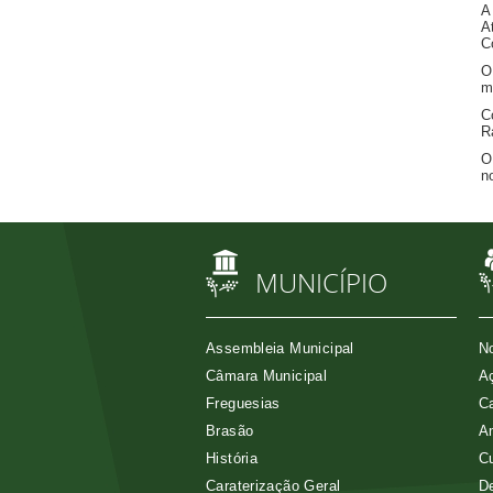
A
A
C
O
m
C
R
O
n
MUNICÍPIO
Assembleia Municipal
No
Câmara Municipal
Aç
Freguesias
Ca
Brasão
A
História
Cu
Caraterização Geral
D