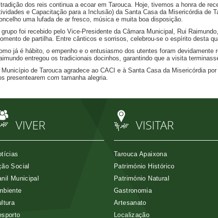
 tradição dos reis continua a ecoar em Tarouca. Hoje, tivemos a honra de re
tividades e Capacitação para a Inclusão) da Santa Casa da Misericórdia de 
oncelho uma lufada de ar fresco, música e muita boa disposição.
 grupo foi recebido pelo Vice-Presidente da Câmara Municipal, Rui Raimundo
omento de partilha. Entre cânticos e sorrisos, celebrou-se o espírito desta qu
omo já é hábito, o empenho e o entusiasmo dos utentes foram devidamente 
aimundo entregou os tradicionais docinhos, garantindo que a visita terminas
 Município de Tarouca agradece ao CACI e à Santa Casa da Misericórdia por 
os presentearem com tamanha alegria.
VIVER
VISITAR
tícias
Tarouca Apaixona
ão Social
Património Histórico
nil Municipal
Património Natural
mbiente
Gastronomia
ltura
Artesanato
esporto
Localização