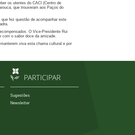
ceber os utentes do CACI (Centro de
Tarouca, que trouxeram aos Paços do
, que fez questão de acompanhar este
adra.
recompensados. O Vice-Presidente Rui
se com o sabor doce da amizade.
manterem viva esta chama cultural e por
PARTICIPAR
Sugestões
Newsletter