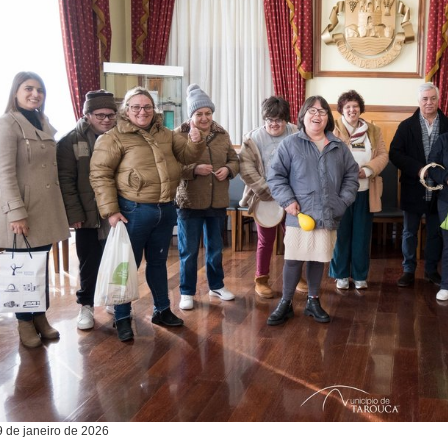
9
de
janeiro
de
2026