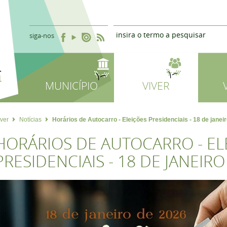
siga-nos
MUNICÍPIO
VIVER
iver
Notícias
Horários de Autocarro - Eleições Presidenciais - 18 de janei
HORÁRIOS DE AUTOCARRO - EL
PRESIDENCIAIS - 18 DE JANEIRO