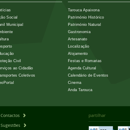
tícias
Tarouca Apaixona
ão Social
Património Histórico
nil Municipal
Património Natural
mbiente
Gastronomia
ltura
Artesanato
esporto
Localização
ducação
Alojamento
oteção Civil
Festas e Romarias
rviços ao Cidadão
Agenda Cultural
ansportes Coletivos
Calendário de Eventos
eoPortal
Cinema
Anda Tarouca
partilhar
Contactos
Sugestões