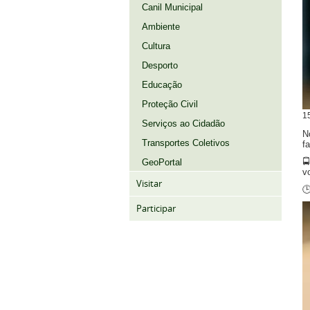
Canil Municipal
Ambiente
Cultura
Desporto
Educação
Proteção Civil
1
Serviços ao Cidadão
N
Transportes Coletivos
f

GeoPortal
v
Visitar

Participar