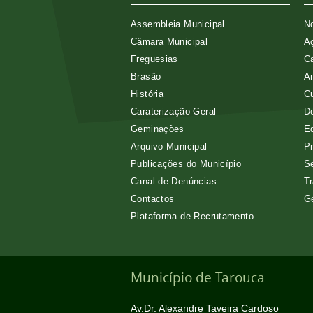
Assembleia Municipal
No
Câmara Municipal
Aç
Freguesias
Ca
Brasão
A
História
Cu
Caraterização Geral
D
Geminações
E
Arquivo Municipal
Pr
Publicações do Município
Se
Canal de Denúncias
Tr
Contactos
G
Plataforma de Recrutamento
Município de Tarouca
Av.Dr. Alexandre Taveira Cardoso