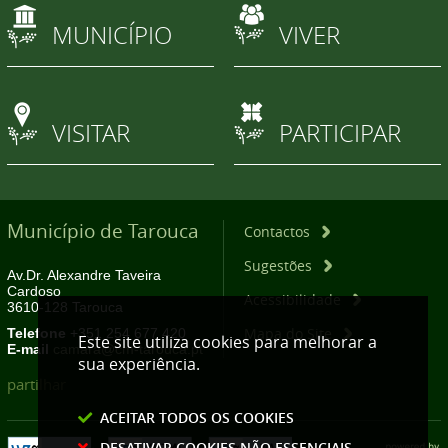
MUNICÍPIO
VIVER
VISITAR
PARTICIPAR
Município de Tarouca
Contactos
Sugestões
Av.Dr. Alexandre Taveira
Cardoso
Acessibilidade
3610-128 Tarouca
Mapa do Site
Telefone
+351 254 677 420
Este site utiliza cookies para melhorar a
E-mail
camara@cm-tarouca.pt
sua experiência.
partilhar
ACEITAR TODOS OS COOKIES
DESATIVAR COOKIES NÃO ESSENCIAIS