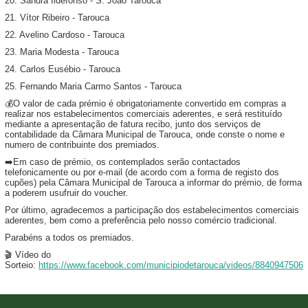
20. Sandra Ildefonso - S. João Tarouca
21. Vítor Ribeiro - Tarouca
22. Avelino Cardoso - Tarouca
23. Maria Modesta - Tarouca
24. Carlos Eusébio - Tarouca
25. Fernando Maria Carmo Santos - Tarouca
💰O valor de cada prémio é obrigatoriamente convertido em compras a
realizar nos estabelecimentos comerciais aderentes, e será restituído
mediante a apresentação de fatura recibo, junto dos serviços de
contabilidade da Câmara Municipal de Tarouca, onde conste o nome e
numero de contribuinte dos premiados.
➡️Em caso de prémio, os contemplados serão contactados
telefonicamente ou por e-mail (de acordo com a forma de registo dos
cupões) pela Câmara Municipal de Tarouca a informar do prémio, de forma
a poderem usufruir do voucher.
Por último, agradecemos a participação dos estabelecimentos comerciais
aderentes, bem como a preferência pelo nosso comércio tradicional.
Parabéns a todos os premiados.
🎬 Vídeo do
Sorteio:
https://www.facebook.com/municipiodetarouca/videos/8840947506