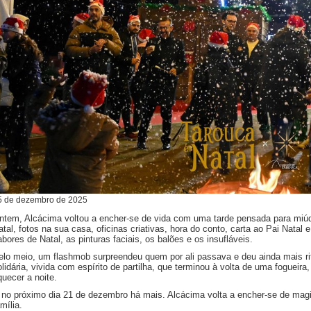
5
de
dezembro
de
2025
ntem, Alcácima voltou a encher-se de vida com uma tarde pensada para miú
atal, fotos na sua casa, oficinas criativas, hora do conto, carta ao Pai Natal
abores de Natal, as pinturas faciais, os balões e os insufláveis.
elo meio, um flashmob surpreendeu quem por ali passava e deu ainda mais r
olidária, vivida com espírito de partilha, que terminou à volta de uma fogue
quecer a noite.
 no próximo dia 21 de dezembro há mais. Alcácima volta a encher-se de mag
mília.