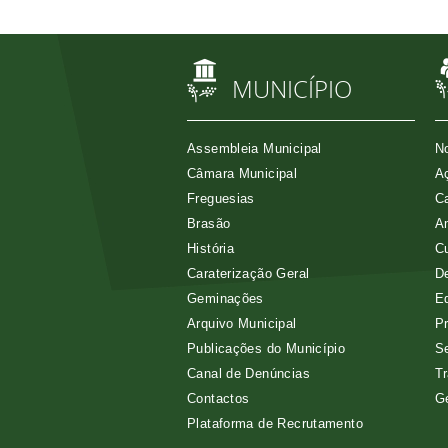
MUNICÍPIO
Assembleia Municipal
No
Câmara Municipal
Aç
Freguesias
Ca
Brasão
A
História
Cu
Caraterização Geral
D
Geminações
E
Arquivo Municipal
Pr
Publicações do Município
Se
Canal de Denúncias
Tr
Contactos
G
Plataforma de Recrutamento