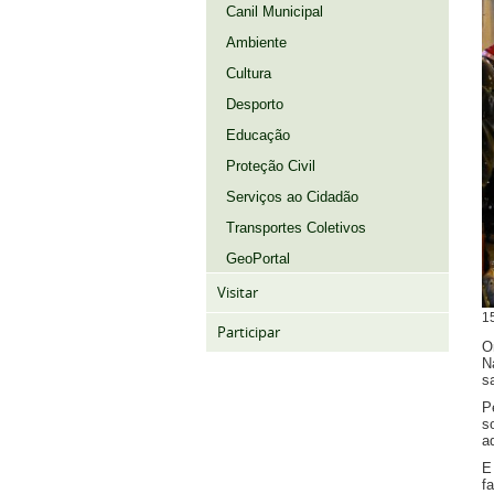
Canil Municipal
Ambiente
Cultura
Desporto
Educação
Proteção Civil
Serviços ao Cidadão
Transportes Coletivos
GeoPortal
Visitar
1
Participar
O
N
s
P
s
a
E
fa