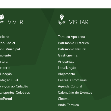
VIVER
VISITAR
tícias
Tarouca Apaixona
ão Social
Património Histórico
nil Municipal
Património Natural
mbiente
Gastronomia
ltura
Artesanato
esporto
Localização
ducação
Alojamento
oteção Civil
Festas e Romarias
rviços ao Cidadão
Agenda Cultural
ansportes Coletivos
Calendário de Eventos
eoPortal
Cinema
Anda Tarouca