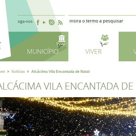
siga-nos
MUNICÍPIO
VIVER
iver
Notícias
Alcácima Vila Encantada de Natal
ALCÁCIMA VILA ENCANTADA DE