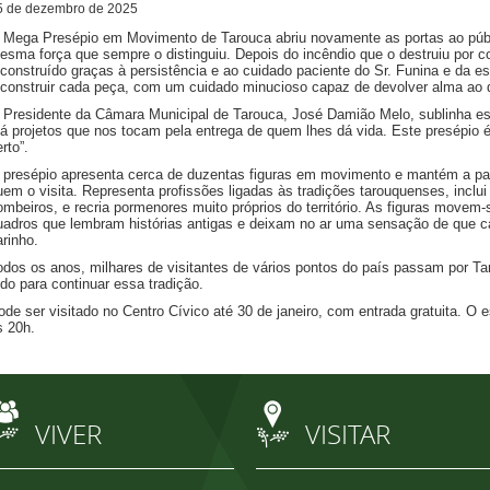
5
de
dezembro
de
2025
 Mega Presépio em Movimento de Tarouca abriu novamente as portas ao públi
esma força que sempre o distinguiu. Depois do incêndio que o destruiu por 
econstruído graças à persistência e ao cuidado paciente do Sr. Funina e da 
econstruir cada peça, com um cuidado minucioso capaz de devolver alma ao q
 Presidente da Câmara Municipal de Tarouca, José Damião Melo, sublinha 
há projetos que nos tocam pela entrega de quem lhes dá vida. Este presépio
rto”.
 presépio apresenta cerca de duzentas figuras em movimento e mantém a part
uem o visita. Representa profissões ligadas às tradições tarouquenses, inclu
ombeiros, e recria pormenores muito próprios do território. As figuras movem
uadros que lembram histórias antigas e deixam no ar uma sensação de que 
arinho.
odos os anos, milhares de visitantes de vários pontos do país passam por Ta
udo para continuar essa tradição.
ode ser visitado no Centro Cívico até 30 de janeiro, com entrada gratuita. O
s 20h.
VIVER
VISITAR