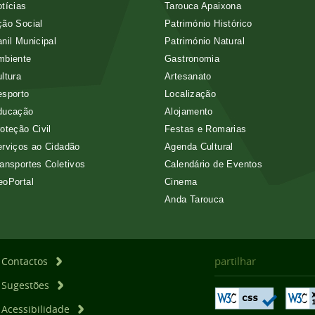
tícias
Tarouca Apaixona
ão Social
Património Histórico
nil Municipal
Património Natural
mbiente
Gastronomia
ltura
Artesanato
esporto
Localização
ducação
Alojamento
oteção Civil
Festas e Romarias
rviços ao Cidadão
Agenda Cultural
ansportes Coletivos
Calendário de Eventos
eoPortal
Cinema
Anda Tarouca
partilhar
Contactos
Sugestões
Acessibilidade