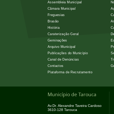
Assembleia Municipal
No
Câmara Municipal
Aç
Freguesias
Ca
Brasão
A
História
Cu
Caraterização Geral
D
Geminações
E
Arquivo Municipal
Pr
Publicações do Município
Se
Canal de Denúncias
Tr
Contactos
G
Plataforma de Recrutamento
Município de Tarouca
Av.Dr. Alexandre Taveira Cardoso
3610-128 Tarouca