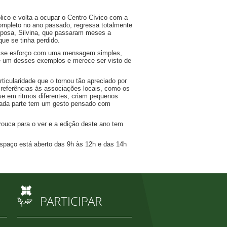
co e volta a ocupar o Centro Cívico com a
completo no ano passado, regressa totalmente
esposa, Silvina, que passaram meses a
ue se tinha perdido.
esse esforço com uma mensagem simples,
 é um desses exemplos e merece ser visto de
icularidade que o tornou tão apreciado por
i referências às associações locais, como os
-se em ritmos diferentes, criam pequenos
cada parte tem um gesto pensado com
rouca para o ver e a edição deste ano tem
 espaço está aberto das 9h às 12h e das 14h
PARTICIPAR