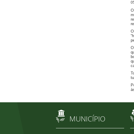
0
O
m
r
r
O
“
pe
O
q
b
q
c
T
t
P
à
MUNICÍPIO