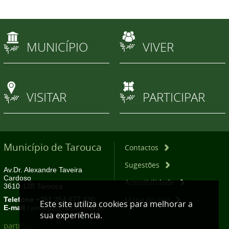
MUNICÍPIO
VIVER
VISITAR
PARTICIPAR
Município de Tarouca
Contactos
Sugestões
Av.Dr. Alexandre Taveira
Cardoso
Acessibilidade
3610-128 Tarouca
Mapa do Site
Telefone
+351 254 677 420
Este site utiliza cookies para melhorar a
E-mail
camara@cm-tarouca.pt
sua experiência.
partilhar