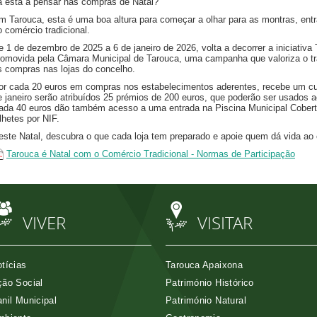
á está a pensar nas compras de Natal?
m Tarouca, esta é uma boa altura para começar a olhar para as montras, entr
o comércio tradicional.
e 1 de dezembro de 2025 a 6 de janeiro de 2026, volta a decorrer a iniciativa
romovida pela Câmara Municipal de Tarouca, uma campanha que valoriza o tr
s compras nas lojas do concelho.
or cada 20 euros em compras nos estabelecimentos aderentes, recebe um cupão
e janeiro serão atribuídos 25 prémios de 200 euros, que poderão ser usados a
ada 40 euros dão também acesso a uma entrada na Piscina Municipal Cober
ilhetes por NIF.
este Natal, descubra o que cada loja tem preparado e apoie quem dá vida ao c
Tarouca é Natal com o Comércio Tradicional - Normas de Participação
VIVER
VISITAR
tícias
Tarouca Apaixona
ão Social
Património Histórico
nil Municipal
Património Natural