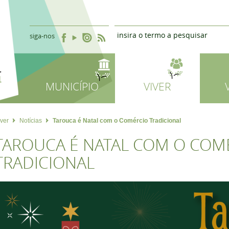
siga-nos
MUNICÍPIO
VIVER
iver
Notícias
Tarouca é Natal com o Comércio Tradicional
TAROUCA É NATAL COM O COM
TRADICIONAL