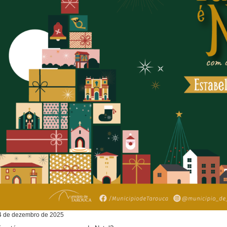
4
de
dezembro
de
2025