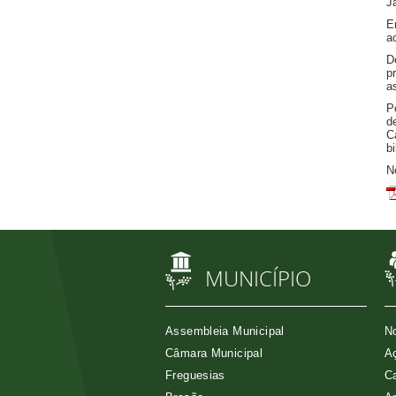
J
E
a
D
p
a
P
d
C
b
N
MUNICÍPIO
Assembleia Municipal
No
Câmara Municipal
Aç
Freguesias
Ca