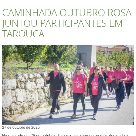
CAMINHADA OUTUBRO ROSA
JUNTOU PARTICIPANTES EM
TAROUCA
27
de
outubro
de
2025
No passado dia 26 de outubro, Tarouca associou-se ao mês dedicado à