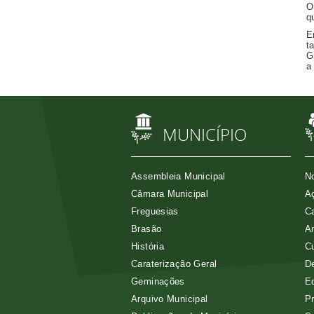
O
q
E
t
G
a
MUNICÍPIO
Assembleia Municipal
No
Câmara Municipal
Aç
Freguesias
Ca
Brasão
A
História
Cu
Caraterização Geral
D
Geminações
E
Arquivo Municipal
Pr