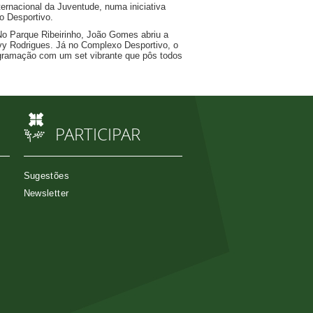
ternacional da Juventude, numa iniciativa
o Desportivo.
No Parque Ribeirinho, João Gomes abriu a
vy Rodrigues. Já no Complexo Desportivo, o
rogramação com um set vibrante que pôs todos
PARTICIPAR
Sugestões
Newsletter