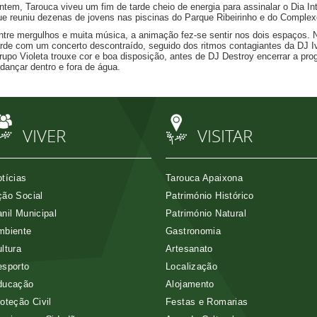
ntem, Tarouca viveu um fim de tarde cheio de energia para assinalar o Dia In
ue reuniu dezenas de jovens nas piscinas do Parque Ribeirinho e do Complex
ntre mergulhos e muita música, a animação fez-se sentir nos dois espaços. 
arde com um concerto descontraído, seguido dos ritmos contagiantes da DJ I
rupo Violeta trouxe cor e boa disposição, antes de DJ Destroy encerrar a p
 dançar dentro e fora de água.
VIVER
VISITAR
tícias
Tarouca Apaixona
ão Social
Património Histórico
nil Municipal
Património Natural
mbiente
Gastronomia
ltura
Artesanato
esporto
Localização
ducação
Alojamento
oteção Civil
Festas e Romarias