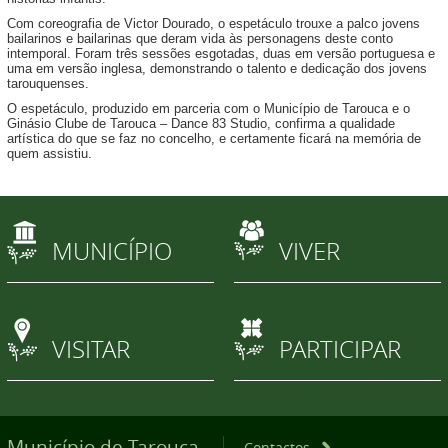
Com coreografia de Victor Dourado, o espetáculo trouxe a palco jovens
bailarinos e bailarinas que deram vida às personagens deste conto
intemporal. Foram três sessões esgotadas, duas em versão portuguesa e
uma em versão inglesa, demonstrando o talento e dedicação dos jovens
tarouquenses.
O espetáculo, produzido em parceria com o Município de Tarouca e o
Ginásio Clube de Tarouca – Dance 83 Studio, confirma a qualidade
artística do que se faz no concelho, e certamente ficará na memória de
quem assistiu.
MUNICÍPIO
VIVER
VISITAR
PARTICIPAR
Município de Tarouca
Contactos