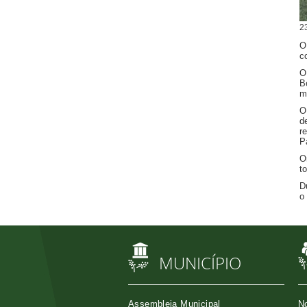
2
O
c
O
B
m
O
d
r
P
O
t
D
o
MUNICÍPIO
Assembleia Municipal
No