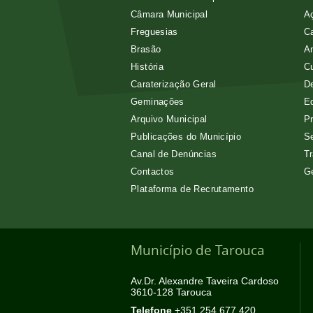
Câmara Municipal
Aç
Freguesias
Ca
Brasão
A
História
Cu
Caraterização Geral
D
Geminações
E
Arquivo Municipal
Pr
Publicações do Município
Se
Canal de Denúncias
Tr
Contactos
G
Plataforma de Recrutamento
Município de Tarouca
Av.Dr. Alexandre Taveira Cardoso
3610-128 Tarouca
Telefone
+351 254 677 420