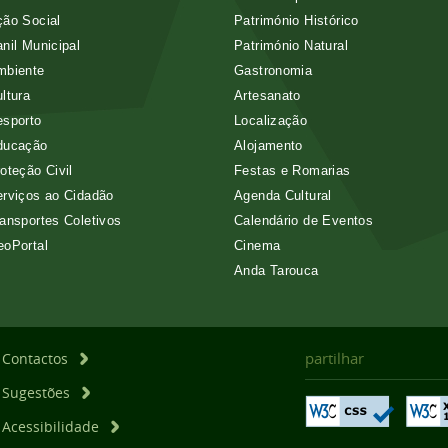
ão Social
Património Histórico
nil Municipal
Património Natural
mbiente
Gastronomia
ltura
Artesanato
esporto
Localização
ducação
Alojamento
oteção Civil
Festas e Romarias
rviços ao Cidadão
Agenda Cultural
ansportes Coletivos
Calendário de Eventos
eoPortal
Cinema
Anda Tarouca
partilhar
Contactos
Sugestões
Acessibilidade