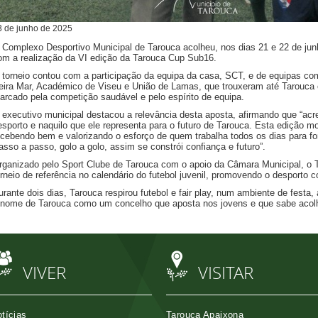
3
de
junho
de
2025
 Complexo Desportivo Municipal de Tarouca acolheu, nos dias 21 e 22 de jun
om a realização da VI edição da Tarouca Cup Sub16.
 torneio contou com a participação da equipa da casa, SCT, e de equipas co
eira Mar, Académico de Viseu e União de Lamas, que trouxeram até Tarouca 
arcado pela competição saudável e pelo espírito de equipa.
 executivo municipal destacou a relevância desta aposta, afirmando que “acr
esporto e naquilo que ele representa para o futuro de Tarouca. Esta edição m
ecebendo bem e valorizando o esforço de quem trabalha todos os dias para f
asso a passo, golo a golo, assim se constrói confiança e futuro”.
rganizado pelo Sport Clube de Tarouca com o apoio da Câmara Municipal, o 
orneio de referência no calendário do futebol juvenil, promovendo o desporto 
urante dois dias, Tarouca respirou futebol e fair play, num ambiente de fest
 nome de Tarouca como um concelho que aposta nos jovens e que sabe acol
VIVER
VISITAR
tícias
Tarouca Apaixona