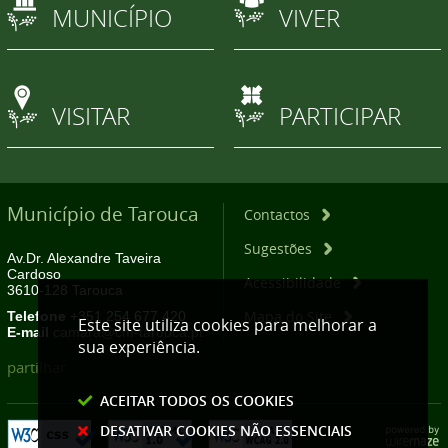
MUNICÍPIO
VIVER
VISITAR
PARTICIPAR
Município de Tarouca
Contactos
Sugestões
Av.Dr. Alexandre Taveira
Cardoso
Acessibilidade
3610-128 Tarouca
Mapa do Site
Telefone
+351 254 677 420
Este site utiliza cookies para melhorar a
E-mail
camara@cm-tarouca.pt
sua experiência.
partilhar
ACEITAR TODOS OS COOKIES
DESATIVAR COOKIES NÃO ESSENCIAIS