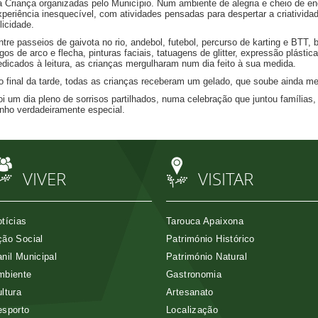
a Criança organizadas pelo Município. Num ambiente de alegria e cheio de e
xperiência inesquecível, com atividades pensadas para despertar a criativida
licidade.
ntre passeios de gaivota no rio, andebol, futebol, percurso de karting e BTT, b
ogos de arco e flecha, pinturas faciais, tatuagens de glitter, expressão plás
edicados à leitura, as crianças mergulharam num dia feito à sua medida.
o final da tarde, todas as crianças receberam um gelado, que soube ainda melh
oi um dia pleno de sorrisos partilhados, numa celebração que juntou famílias
unho verdadeiramente especial.
VIVER
VISITAR
tícias
Tarouca Apaixona
ão Social
Património Histórico
nil Municipal
Património Natural
mbiente
Gastronomia
ltura
Artesanato
esporto
Localização