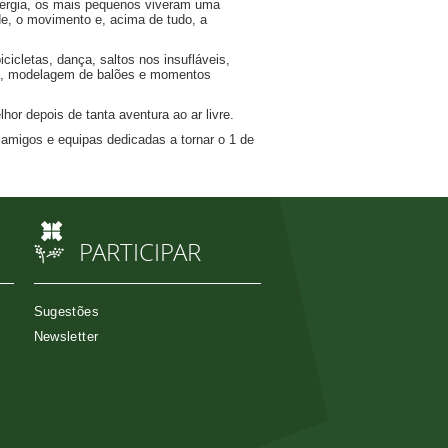
nergia, os mais pequenos viveram uma
de, o movimento e, acima de tudo, a
icicletas, dança, saltos nos insufláveis,
tica, modelagem de balões e momentos
or depois de tanta aventura ao ar livre.
, amigos e equipas dedicadas a tornar o 1 de
PARTICIPAR
Sugestões
Newsletter