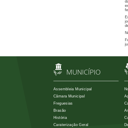
d
e
fe
E
j
d
N
F
j
MUNICÍPIO
Assembleia Municipal
No
Câmara Municipal
Aç
Freguesias
Ca
Brasão
A
História
Cu
Caraterização Geral
D