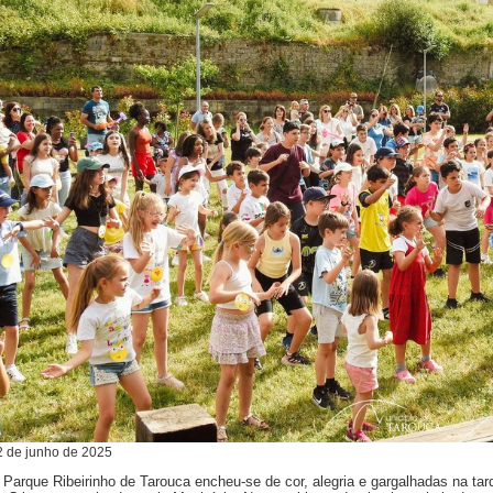
2
de
junho
de
2025
 Parque Ribeirinho de Tarouca encheu-se de cor, alegria e gargalhadas na 