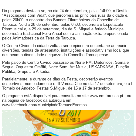
Do programa destaca-se, no dia 24 de setembro, pelas 14h00, o Desfile
"Associações com Vida", que percorrerá as principais ruas da cidade e,
pelas 20h00, o encontro das Bandas Filarmónicas do Concelho de
Tarouca. No dia 28 de setembro, pelas 0h00, decorrerá o Espetáculo
Piromusical e, a 29 de setembro, dia de S. Miguel e feriado Municipal,
decorrerá a tradicional Feira Anual com a animação extra proporcionada
pelos Animadores cá da Terra de Tarouca.
O Centro Cívico da cidade volta a ser o epicentro do certame ao reunir
diversões, tendas de artesanato, instituições e associativismo local que
destacam a diversidade e riqueza do Concelho Tarouquense.
Pelo palco do Centro Cívico passarão os Norte FM, Diatónicos, Soma e
Segue, Orquestra Graffiti, Norte Som, Art Music, USKADKASA, Função
Publika, Grupo J e Arkadia.
Paralelamente, e durante os dias da Festa, decorrerão eventos
desportivos, nomeadamente o III Varosa Cup no dia 17 de setembro, e o I
Torneio de Andebol Festas S.Miguel, de 15 a 17 de setembro.
O programa está disponível para consulta no site www.cm-tarouca.pt , ou
na página de facebook da autarquia em
www.facebook.com/MunicipiodeTaroucaEventos.