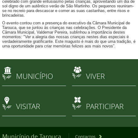
celebrado com grande entusiasmo pelas crianças, aproveitando um dia de
sol digno de um autêntico verão de São Martinho. Os pequenos reuniram-
se no recreio para descascar e comer as suas castanhas, entre risos e
brincadeiras.
O evento contou com a presença do executivo da Câmara Municipal de
Tarouca, que se juntou às crianças nas celebrações. O Presidente da
Câmara Municipal, Valdemar Pereira, sublinhou a importância destes
momentos: "Ver a alegria das nossas crianças nestes dias especiais é
verdadeiramente gratificante. Este magusto é mais do que uma tradição, é
uma oportunidade para criar memórias felizes aos mais novos”.
MUNICÍPIO
VIVER
VISITAR
PARTICIPAR
Município de Tarouca
Contactos