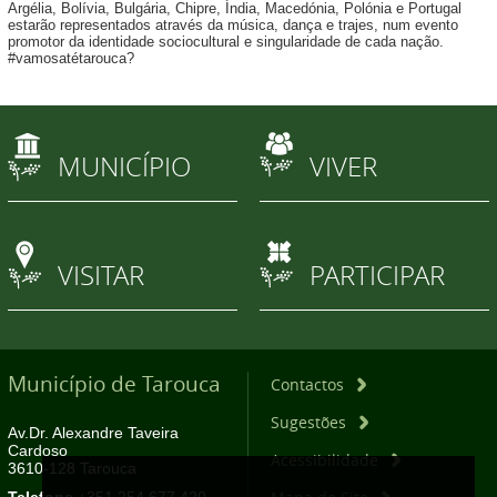
Argélia, Bolívia, Bulgária, Chipre, Índia, Macedónia, Polónia e Portugal
estarão representados através da música, dança e trajes, num evento
promotor da identidade sociocultural e singularidade de cada nação.
#vamosatétarouca?
MUNICÍPIO
VIVER
VISITAR
PARTICIPAR
Município de Tarouca
Contactos
Sugestões
Av.Dr. Alexandre Taveira
Cardoso
Acessibilidade
3610-128 Tarouca