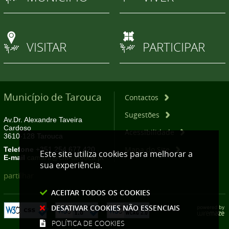
VISITAR
PARTICIPAR
Município de Tarouca
Contactos
Sugestões
Av.Dr. Alexandre Taveira
Cardoso
Acessibilidade
3610-128 Tarouca
Mapa do Site
Telefone
+351 254 677 420
Este site utiliza cookies para melhorar a
E-mail
camara@cm-tarouca.pt
sua experiência.
partilhar
ACEITAR TODOS OS COOKIES
DESATIVAR COOKIES NÃO ESSENCIAIS
POLÍTICA DE COOKIES