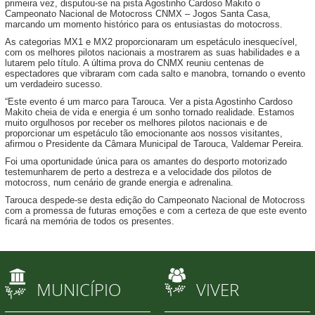
primeira vez, disputou-se na pista Agostinho Cardoso Makito o
Campeonato Nacional de Motocross CNMX – Jogos Santa Casa,
marcando um momento histórico para os entusiastas do motocross.
As categorias MX1 e MX2 proporcionaram um espetáculo inesquecível,
com os melhores pilotos nacionais a mostrarem as suas habilidades e a
lutarem pelo título. A última prova do CNMX reuniu centenas de
espectadores que vibraram com cada salto e manobra, tornando o evento
um verdadeiro sucesso.
“Este evento é um marco para Tarouca. Ver a pista Agostinho Cardoso
Makito cheia de vida e energia é um sonho tornado realidade. Estamos
muito orgulhosos por receber os melhores pilotos nacionais e de
proporcionar um espetáculo tão emocionante aos nossos visitantes,
afirmou o Presidente da Câmara Municipal de Tarouca, Valdemar Pereira.
Foi uma oportunidade única para os amantes do desporto motorizado
testemunharem de perto a destreza e a velocidade dos pilotos de
motocross, num cenário de grande energia e adrenalina.
Tarouca despede-se desta edição do Campeonato Nacional de Motocross
com a promessa de futuras emoções e com a certeza de que este evento
ficará na memória de todos os presentes.
MUNICÍPIO
VIVER