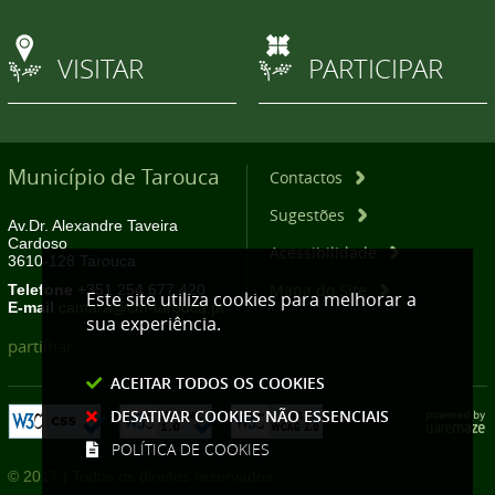
VISITAR
PARTICIPAR
Município de Tarouca
Contactos
Sugestões
Av.Dr. Alexandre Taveira
Cardoso
Acessibilidade
3610-128 Tarouca
Mapa do Site
Telefone
+351 254 677 420
Este site utiliza cookies para melhorar a
E-mail
camara@cm-tarouca.pt
sua experiência.
partilhar
ACEITAR TODOS OS COOKIES
DESATIVAR COOKIES NÃO ESSENCIAIS
POLÍTICA DE COOKIES
© 2017 | Todos os direitos reservados