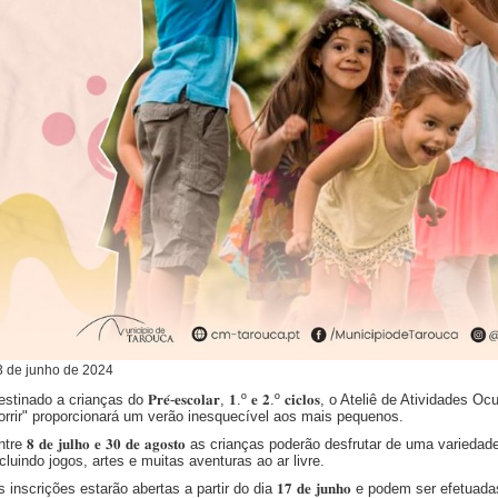
3
de
junho
de
2024
stinado a crianças do 𝐏𝐫𝐞́-𝐞𝐬𝐜𝐨𝐥𝐚𝐫, 𝟏.º 𝐞 𝟐.º 𝐜𝐢𝐜𝐥𝐨𝐬, o Ateliê de Ativi
orrir" proporcionará um verão inesquecível aos mais pequenos.
tre 𝟖 𝐝𝐞 𝐣𝐮𝐥𝐡𝐨 𝐞 𝟑𝟎 𝐝𝐞 𝐚𝐠𝐨𝐬𝐭𝐨 as crianças poderão desfrutar de uma var
ncluindo jogos, artes e muitas aventuras ao ar livre.
 inscrições estarão abertas a partir do dia 𝟏𝟕 𝐝𝐞 𝐣𝐮𝐧𝐡𝐨 e podem ser efetuad