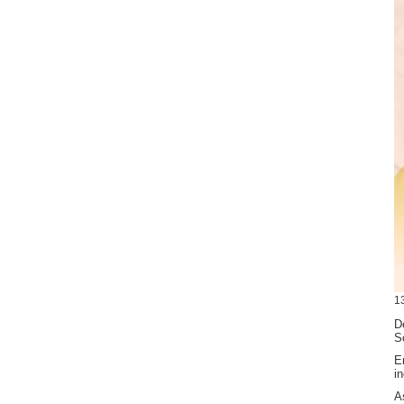
1
De
S
En
i
As