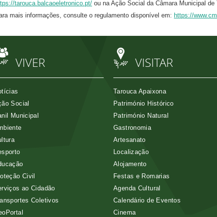
ttps://tarouca.balcaoeletronico.pt/
ou na Ação Social da Câmara Municipal de 
ara mais informações, consulte o regulamento disponível em:
https://www.cm-
VIVER
VISITAR
tícias
Tarouca Apaixona
ão Social
Património Histórico
nil Municipal
Património Natural
mbiente
Gastronomia
ltura
Artesanato
esporto
Localização
ducação
Alojamento
oteção Civil
Festas e Romarias
rviços ao Cidadão
Agenda Cultural
ansportes Coletivos
Calendário de Eventos
eoPortal
Cinema