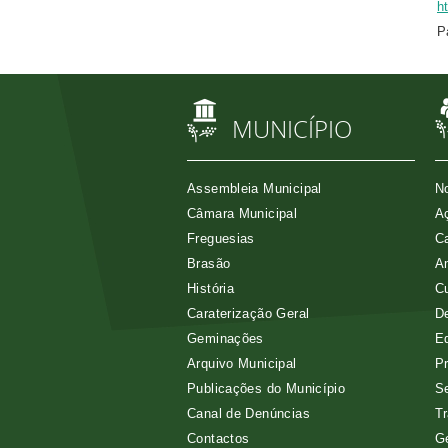
h
P
MUNICÍPIO
Assembleia Municipal
No
Câmara Municipal
Aç
Freguesias
Ca
Brasão
A
História
Cu
Caraterização Geral
D
Geminações
E
Arquivo Municipal
Pr
Publicações do Município
Se
Canal de Denúncias
Tr
Contactos
G