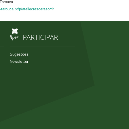
Tarouca.
tarouca.pt/p/ateliecrescerasorrir
PARTICIPAR
Sugestões
Newsletter