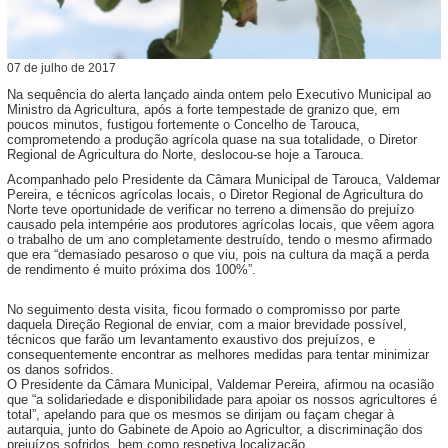
07
de
julho
de
2017
Na sequência do alerta lançado ainda ontem pelo Executivo Municipal ao
Ministro da Agricultura, após a forte tempestade de granizo que, em
poucos minutos, fustigou fortemente o Concelho de Tarouca,
comprometendo a produção agrícola quase na sua totalidade, o Diretor
Regional de Agricultura do Norte, deslocou-se hoje a Tarouca.
Acompanhado pelo Presidente da Câmara Municipal de Tarouca, Valdemar
Pereira, e técnicos agrícolas locais, o Diretor Regional de Agricultura do
Norte teve oportunidade de verificar no terreno a dimensão do prejuízo
causado pela intempérie aos produtores agrícolas locais, que vêem agora
o trabalho de um ano completamente destruído, tendo o mesmo afirmado
que era “demasiado pesaroso o que viu, pois na cultura da maçã a perda
de rendimento é muito próxima dos 100%”.
No seguimento desta visita, ficou formado o compromisso por parte
daquela Direção Regional de enviar, com a maior brevidade possível,
técnicos que farão um levantamento exaustivo dos prejuízos, e
consequentemente encontrar as melhores medidas para tentar minimizar
os danos sofridos.
O Presidente da Câmara Municipal, Valdemar Pereira, afirmou na ocasião
que “a solidariedade e disponibilidade para apoiar os nossos agricultores é
total”, apelando para que os mesmos se dirijam ou façam chegar à
autarquia, junto do Gabinete de Apoio ao Agricultor, a discriminação dos
prejuízos sofridos, bem como respetiva localização.