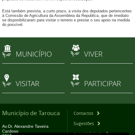
Está também prevista, a curto prazo, a visita dos deputados pertencentes
à Comissão de Agricultura da Assembleia da Republica, que de imediato
se disponibilizaram para visitar o terreno e prestar o seu apoio na medida
do possível.
MUNICÍPIO
VIVER
VISITAR
PARTICIPAR
Município de Tarouca
Contactos
Sugestões
Av.Dr. Alexandre Taveira
Cardoso
Acessibilidade