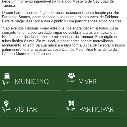
tarde um momento imperdível na Igreja do Mosteiro de São João de
Tarouca.
O som harmonioso do órgão de tubos, excecionalmente tocado por Rui
Fernando Soares, acompanhada pelo enorme talento vocal de Fabiana
Pereira Magalhães, encantou o público com performances emocionantes.
“São eventos culturais como este que nos engrandecem a todos. Este
concerto foi uma oportunidade ímpar de celebrar a arte, a música e a
História num dos locais mais emblemáticos de Tarouca. Este órgão de
tubos ibérico é uma jóia musical, e poder apreciar este maravilhoso
monumento ao som da sua música é uma forma única de celebrar o nosso
património”, referiu na ocasião José Damião Melo, Vice-Presidente da
Câmara Municipal de Tarouca.
MUNICÍPIO
VIVER
VISITAR
PARTICIPAR