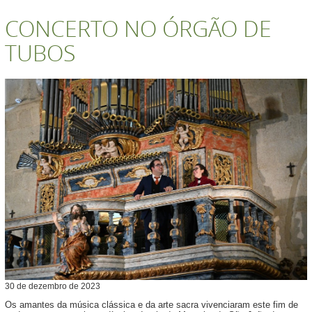
CONCERTO NO ÓRGÃO DE
TUBOS
30
de
dezembro
de
2023
Os amantes da música clássica e da arte sacra vivenciaram este fim de