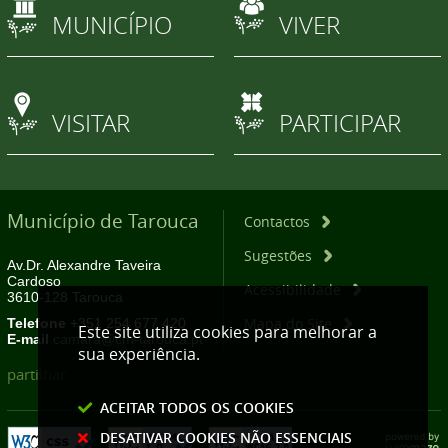
MUNICÍPIO
VIVER
VISITAR
PARTICIPAR
Município de Tarouca
Contactos
Sugestões
Av.Dr. Alexandre Taveira
Cardoso
Acessibilidade
3610-128 Tarouca
Mapa do Site
Telefone
+351 254 677 420
Este site utiliza cookies para melhorar a
E-mail
camara@cm-tarouca.pt
sua experiência.
partilhar
ACEITAR TODOS OS COOKIES
DESATIVAR COOKIES NÃO ESSENCIAIS