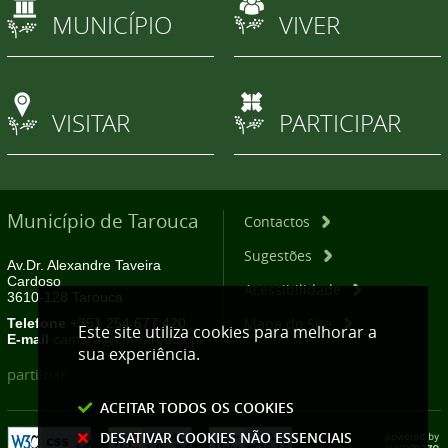
MUNICÍPIO
VIVER
VISITAR
PARTICIPAR
Município de Tarouca
Contactos
Sugestões
Av.Dr. Alexandre Taveira
Cardoso
Acessibilidade
3610-128 Tarouca
Mapa do Site
Telefone
+351 254 677 420
Este site utiliza cookies para melhorar a
E-mail
camara@cm-tarouca.pt
sua experiência.
partilhar
ACEITAR TODOS OS COOKIES
DESATIVAR COOKIES NÃO ESSENCIAIS