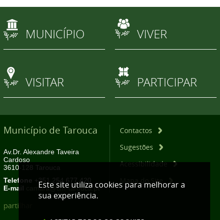
MUNICÍPIO
VIVER
VISITAR
PARTICIPAR
Município de Tarouca
Contactos
Sugestões
Av.Dr. Alexandre Taveira
Cardoso
Acessibilidade
3610-128 Tarouca
Mapa do Site
Telefone
+351 254 677 420
Este site utiliza cookies para melhorar a
E-mail
camara@cm-tarouca.pt
sua experiência.
partilhar