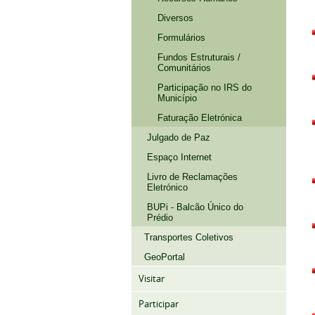
Diversos
Formulários
Fundos Estruturais /
Comunitários
Participação no IRS do
Município
Faturação Eletrónica
Julgado de Paz
Espaço Internet
Livro de Reclamações
Eletrónico
BUPi - Balcão Único do
Prédio
Transportes Coletivos
GeoPortal
Visitar
Participar