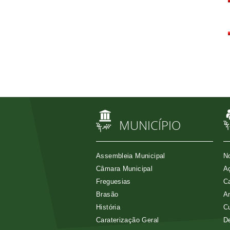
MUNICÍPIO
Assembleia Municipal
No
Câmara Municipal
Aç
Freguesias
Ca
Brasão
A
História
Cu
Caraterização Geral
D