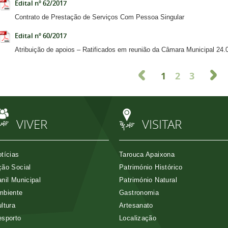
Edital nº 62/2017
Contrato de Prestação de Serviços Com Pessoa Singular
Edital nº 60/2017
Atribuição de apoios – Ratificados em reunião da Câmara Municipal 24.
1
2
3
VIVER
VISITAR
tícias
Tarouca Apaixona
ão Social
Património Histórico
nil Municipal
Património Natural
mbiente
Gastronomia
ltura
Artesanato
esporto
Localização