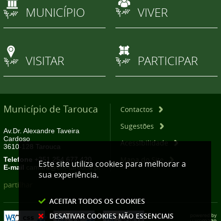
MUNICÍPIO
VIVER
VISITAR
PARTICIPAR
Município de Tarouca
Contactos
Sugestões
Av.Dr. Alexandre Taveira
Cardoso
Acessibilidade
3610-128 Tarouca
Mapa do Site
Telefone
+351 254 677 420
Este site utiliza cookies para melhorar a
E-mail
camara@cm-tarouca.pt
sua experiência.
partilhar
ACEITAR TODOS OS COOKIES
DESATIVAR COOKIES NÃO ESSENCIAIS