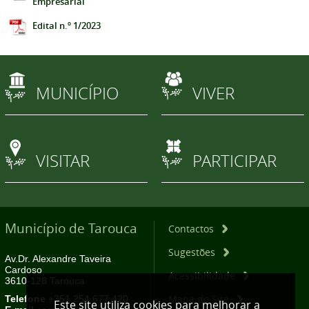
Empresarial
Edital n.º 1/2023
MUNICÍPIO
VIVER
VISITAR
PARTICIPAR
Município de Tarouca
Contactos
Sugestões
Av.Dr. Alexandre Taveira
Cardoso
Acessibilidade
3610-128 Tarouca
Mapa do Site
Telefone
+351 254 677 420
Este site utiliza cookies para melhorar a