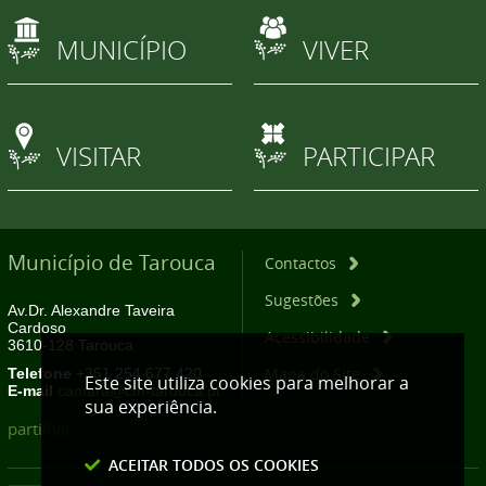
MUNICÍPIO
VIVER
VISITAR
PARTICIPAR
Município de Tarouca
Contactos
Sugestões
Av.Dr. Alexandre Taveira
Cardoso
Acessibilidade
3610-128 Tarouca
Mapa do Site
Telefone
+351 254 677 420
Este site utiliza cookies para melhorar a
E-mail
camara@cm-tarouca.pt
sua experiência.
partilhar
ACEITAR TODOS OS COOKIES