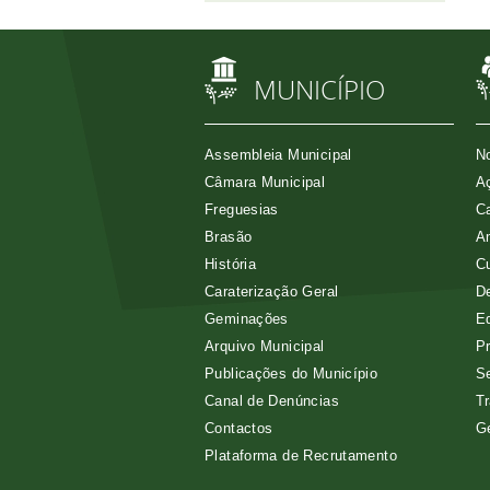
MUNICÍPIO
Assembleia Municipal
No
Câmara Municipal
Aç
Freguesias
Ca
Brasão
A
História
Cu
Caraterização Geral
D
Geminações
E
Arquivo Municipal
Pr
Publicações do Município
Se
Canal de Denúncias
Tr
Contactos
G
Plataforma de Recrutamento