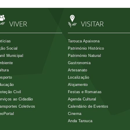
VIVER
VISITAR
tícias
Tarouca Apaixona
ão Social
Património Histórico
nil Municipal
Património Natural
mbiente
Gastronomia
ltura
Artesanato
esporto
Localização
ducação
Alojamento
oteção Civil
Festas e Romarias
rviços ao Cidadão
Agenda Cultural
ansportes Coletivos
Calendário de Eventos
eoPortal
Cinema
Anda Tarouca