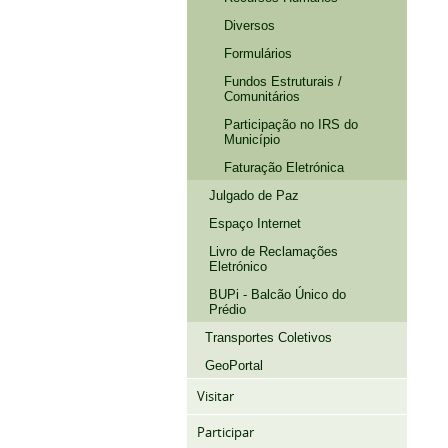
Diversos
Formulários
Fundos Estruturais /
Comunitários
Participação no IRS do
Município
Faturação Eletrónica
Julgado de Paz
Espaço Internet
Livro de Reclamações
Eletrónico
BUPi - Balcão Único do
Prédio
Transportes Coletivos
GeoPortal
Visitar
Participar