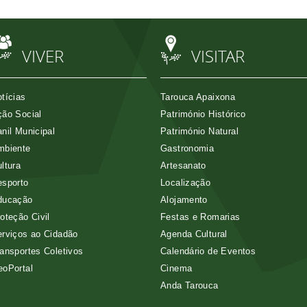
VIVER
VISITAR
tícias
Tarouca Apaixona
ão Social
Património Histórico
nil Municipal
Património Natural
mbiente
Gastronomia
ltura
Artesanato
esporto
Localização
ducação
Alojamento
oteção Civil
Festas e Romarias
rviços ao Cidadão
Agenda Cultural
ansportes Coletivos
Calendário de Eventos
eoPortal
Cinema
Anda Tarouca