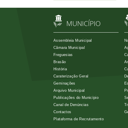
MUNICÍPIO
Assembleia Municipal
No
Câmara Municipal
Aç
Freguesias
Ca
Brasão
A
História
Cu
Caraterização Geral
D
Geminações
E
Arquivo Municipal
Pr
Publicações do Município
Se
Canal de Denúncias
Tr
Contactos
G
Plataforma de Recrutamento