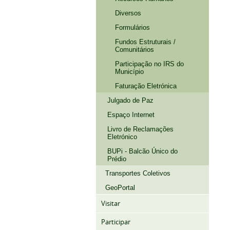
Diversos
Formulários
Fundos Estruturais /
Comunitários
Participação no IRS do
Município
Faturação Eletrónica
Julgado de Paz
Espaço Internet
Livro de Reclamações
Eletrónico
BUPi - Balcão Único do
Prédio
Transportes Coletivos
GeoPortal
Visitar
Participar